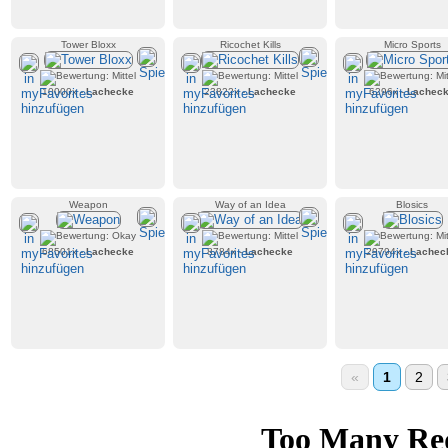
Tower Bloxx
Ricochet Kills
Micro Sports
10000x -
Lachecke
23822x -
Lachecke
6296x -
Lachec
Weapon
Way of an Idea
Blosics
68501x -
Lachecke
8784x -
Lachecke
29794x -
Lachec
«
1
2