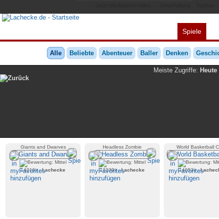
Jetzt mit Anderen teilen...
Unterhaltung
Topliste
Spiele
Alles
Videos
L
Alle
Beliebte
Abenteuer
Baller
Denken
Geschic
Meiste Zugriffe:
Heute
Giants and Dwarves
Headless Zombie
World Basketball C
14216x -
Lachecke
12339x -
Lachecke
14653x -
Lachec