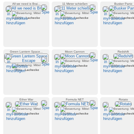
All we need is Brai...
11 Meter schießen
Busker Panic
12909x -
Lachecke
19656x -
Lachecke
7852x -
Lachec
Green Lantern Space...
Moon Cannon
Redshift
7945x -
Lachecke
9560x -
Lachec
7594x -
Lachecke
Ether War
Formula NET
Rotato
7888x -
Lachecke
10199x -
Lachecke
7164x -
Lachec