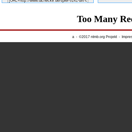
Unsere Banner
-
Webnapping
a
-
©2017 ntmb.org Projekt
-
Impre