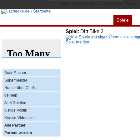
Jetzt mit Anderen teilen...
Unterhaltung
Topliste
Spiele
Alles
Videos
L
Spiel:
Dirt Bike 2
Bewertung
Übersicht anzeig
Spiel melden
Top Partner
BrainFlasher
Supermeister
Humor über Chefs
deineip
Jetzt Spielen
lustige Politik
Krasse-Videos.de
Alle Partner
Partner werden