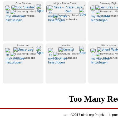
Goo Slasher
Ninja - Pirate Cave...
Samuray Fight
7589x -
Lachecke
8055x -
Lachec
8997x -
Lachecke
Bruce Lee
Kumite
Silent Water
13550x -
Lachecke
7904x -
Lachecke
14016x -
Lachec
a
-
©2017 ntmb.org Projekt
-
Impre