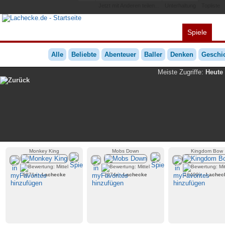
Jetzt mit Anderen teilen...
Unterhaltung
Topliste
Spiele
Alles
Videos
L
Alle
Beliebte
Abenteuer
Baller
Denken
Geschic
Meiste Zugriffe:
Heute
Monkey King
Mobs Down
Kingdom Bow
6871x -
Lachecke
7974x -
Lachecke
10409x -
Lachec