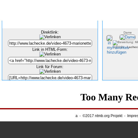
Inhalt verlinken
Direktlink:
Dame
12019x -
Lachec
Link in HTML-Form:
Link für Forum:
Unsere Banner
-
Webnapping
a
-
©2017 ntmb.org Projekt
-
Impre