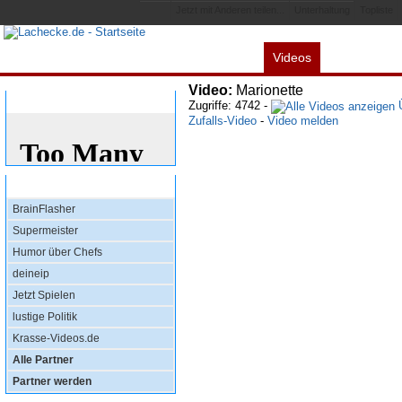
Jetzt mit Anderen teilen...
Unterhaltung
Topliste
Videos
Alles
Spiele
L
Video:
Marionette
Bewertung
Zugriffe: 4742 -
Ü
Zufalls-Video
-
Video melden
Top Partner
BrainFlasher
Supermeister
Humor über Chefs
deineip
Jetzt Spielen
lustige Politik
Krasse-Videos.de
Alle Partner
Partner werden