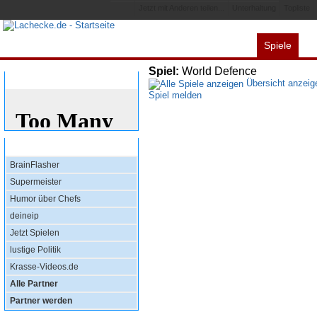
Jetzt mit Anderen teilen...
Unterhaltung
Topliste
Spiele
Alles
Videos
L
Spiel:
World Defence
Bewertung
Übersicht anzeig
Spiel melden
Top Partner
BrainFlasher
Supermeister
Humor über Chefs
deineip
Jetzt Spielen
lustige Politik
Krasse-Videos.de
Alle Partner
Partner werden