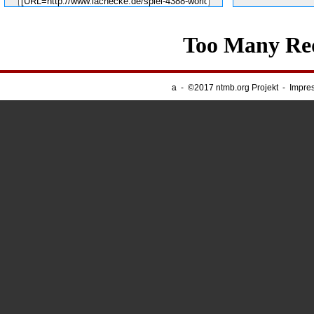
Unsere Banner
-
Webnapping
a
-
©2017 ntmb.org Projekt
-
Impre