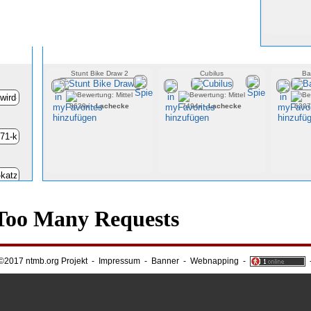
Zufällige Onlinespie
Stunt Bike Draw 2
Cubilus
Ba
8639x -
Lachecke
7494x -
Lachecke
6307
©2017 ntmb.org Projekt
-
Impressum
-
Banner
-
Webnapping
-