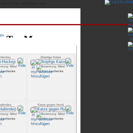
Webmaster
Homepage Tools
Zufällige Videos
-Hockey
2köpfige Katze
-
Lachecke
6151x -
Lachecke
lafendes
Katze gegen Hund
-
Lachecke
6959x -
Lachecke