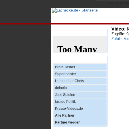
Jetzt mit Andere
All
Video:
K
Bewertung
Zugriffe: 
Zufalls-Vi
Top Partner
BrainFlasher
Supermeister
Humor über Chefs
deineip
Jetzt Spielen
lustige Politik
Krasse-Videos.de
Alle Partner
Partner werden