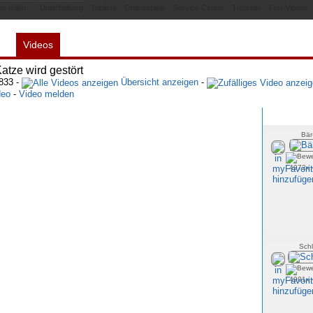
n teilen...
Unterhaltung
Topliste
Onlinespiele
Service Center
Tutorials
Fun-Videos
Videos
es
Spiele
Links
myFavorites
Webnapping
atze wird gestört
9833 -
Übersicht anzeigen
-
deo
-
Video melden
Bär
4972x 
Sch
4901x 