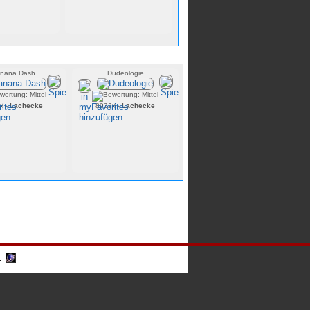
le
nana Dash
Dudeologie
x -
Lachecke
8932x -
Lachecke
-