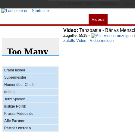
Jetzt mit Anderen teilen...
Unterhaltung
Topliste
Videos
Alles
Spiele
L
Video:
Tanzbattle - Bär vs Mensc
Bewertung
Zugriffe: 5519 -
Ü
Zufalls-Video
-
Video melden
Top Partner
BrainFlasher
Supermeister
Humor über Chefs
deineip
Jetzt Spielen
lustige Politik
Krasse-Videos.de
Alle Partner
Partner werden