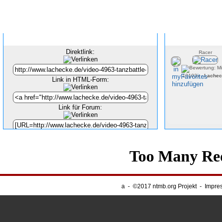
Inhalt verlinken
Direktlink:
Racer
10103x -
Lachec
Link in HTML-Form:
Link für Forum:
Unsere Banner
-
Webnapping
a
-
©2017 ntmb.org Projekt
-
Impre