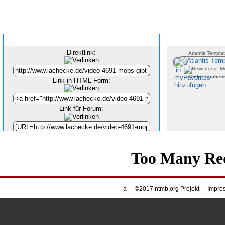
Inhalt verlinken
Direktlink:
Atlantis Templa
6459x -
Lachec
Link in HTML-Form:
Link für Forum:
Unsere Banner
-
Webnapping
a
-
©2017 ntmb.org Projekt
-
Impre