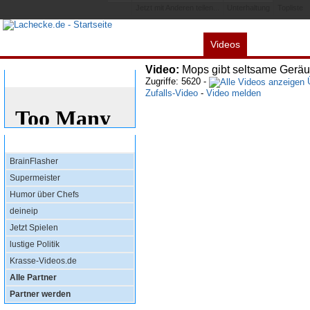
Jetzt mit Anderen teilen...
Unterhaltung
Topliste
Videos
Alles
Spiele
L
Video:
Mops gibt seltsame Geräu
Bewertung
Zugriffe: 5620 -
Ü
Zufalls-Video
-
Video melden
Top Partner
BrainFlasher
Supermeister
Humor über Chefs
deineip
Jetzt Spielen
lustige Politik
Krasse-Videos.de
Alle Partner
Partner werden