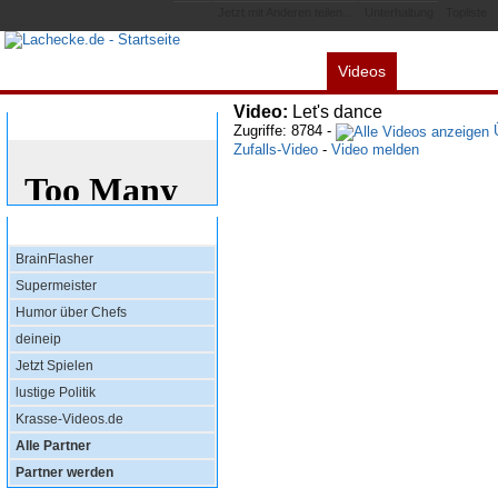
Jetzt mit Anderen teilen...
Unterhaltung
Topliste
Videos
Alles
Spiele
L
Video:
Let's dance
Bewertung
Zugriffe: 8784 -
Ü
Zufalls-Video
-
Video melden
Top Partner
BrainFlasher
Supermeister
Humor über Chefs
deineip
Jetzt Spielen
lustige Politik
Krasse-Videos.de
Alle Partner
Partner werden