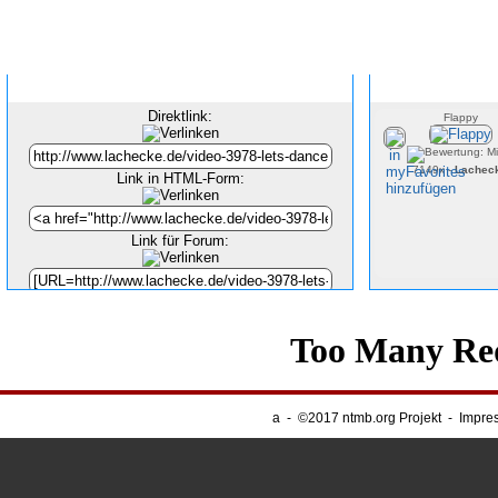
Inhalt verlinken
Direktlink:
Flappy
7149x -
Lachec
Link in HTML-Form:
Link für Forum:
Unsere Banner
-
Webnapping
a
-
©2017 ntmb.org Projekt
-
Impre