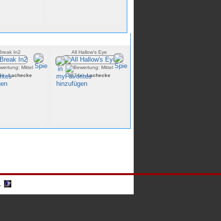
le
Break In2
All Hallow's Eye
8x -
Lachecke
8574x -
Lachecke
-