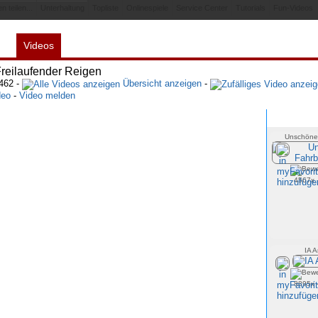
n teilen...
Unterhaltung
Topliste
Onlinespiele
Service Center
Tutorials
Fun-Videos
Videos
es
Spiele
Links
myFavorites
Webnapping
reilaufender Reigen
5462 -
Übersicht anzeigen
-
deo
-
Video melden
Unschöner
4567x 
IA A
8895x 