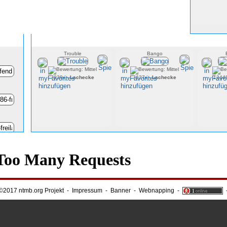
Zufällige Onlinespie
Trouble
Bango
7939x -
Lachecke
7627x -
Lachecke
1244
©2017 ntmb.org Projekt
-
Impressum
-
Banner
-
Webnapping
-