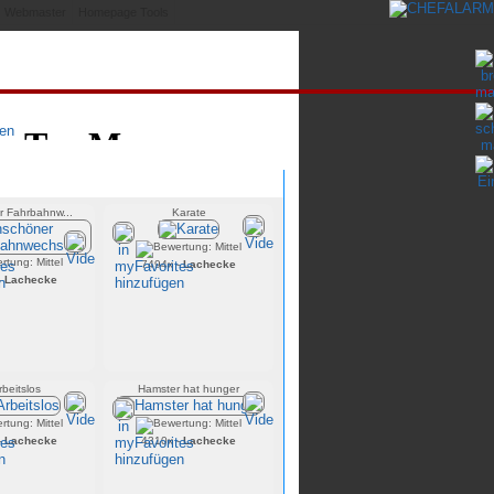
Webmaster
Homepage Tools
Zufällige Videos
 Fahrbahnw...
Karate
7494x -
Lachecke
-
Lachecke
rbeitslos
Hamster hat hunger
-
Lachecke
4310x -
Lachecke