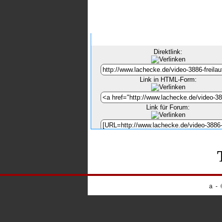
Inhalt verlinken
Direktlink:
Link in HTML-Form:
Link für Forum:
Unsere Banner
-
Webnapping
a
-