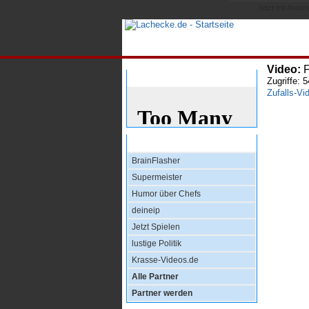
Jetzt mit Andere
All
Video:
F
Bewertung
Zugriffe: 
Zufalls-Vi
Top Partner
BrainFlasher
Supermeister
Humor über Chefs
deineip
Jetzt Spielen
lustige Politik
Krasse-Videos.de
Alle Partner
Partner werden