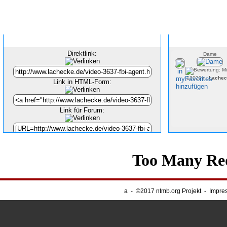
Inhalt verlinken
Direktlink:
Dame
12020x -
Lachec
Link in HTML-Form:
Link für Forum:
Unsere Banner
-
Webnapping
a
-
©2017 ntmb.org Projekt
-
Impre