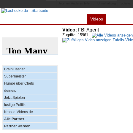
Jetzt mit Anderen teilen...
Unterhaltung
Topliste
Videos
Alles
Spiele
L
Video:
FBI Agent
Bewertung
Zugriffe: 15961 -
Zufalls-Vid
Top Partner
BrainFlasher
Supermeister
Humor über Chefs
deineip
Jetzt Spielen
lustige Politik
Krasse-Videos.de
Alle Partner
Partner werden