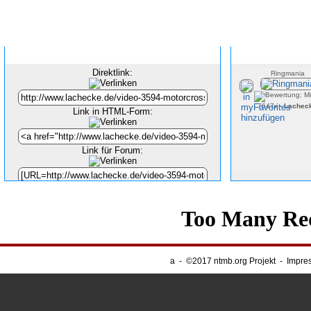
Inhalt verlinken
Direktlink:
Ringmania
7647x -
Lachec
Link in HTML-Form:
Link für Forum:
Unsere Banner
-
Webnapping
a
-
©2017 ntmb.org Projekt
-
Impre