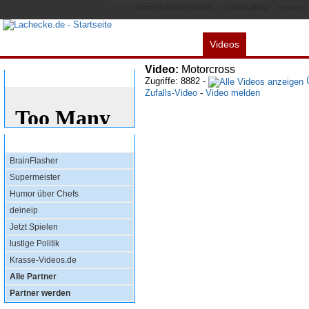
Jetzt mit Anderen teilen...
Unterhaltung
Topliste
Videos
Alles
Spiele
L
Video:
Motorcross
Bewertung
Zugriffe: 8882 -
Ü
Zufalls-Video
-
Video melden
Top Partner
BrainFlasher
Supermeister
Humor über Chefs
deineip
Jetzt Spielen
lustige Politik
Krasse-Videos.de
Alle Partner
Partner werden