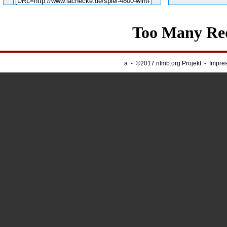
Unsere Banner
-
Webnapping
a
-
©2017 ntmb.org Projekt
-
Impre