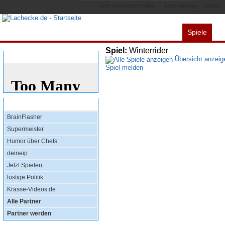
Jetzt mit Anderen teilen...
Unterhaltung
Topliste
Spiele
Alles
Videos
L
Spiel:
Winterrider
Bewertung
Übersicht anzeig
Spiel melden
Top Partner
BrainFlasher
Supermeister
Humor über Chefs
deineip
Jetzt Spielen
lustige Politik
Krasse-Videos.de
Alle Partner
Partner werden