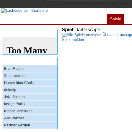
Jetzt mit Anderen teilen...
Unterhaltung
Topliste
Spiele
Alles
Videos
L
Spiel:
Jail Escape
Bewertung
Übersicht anzeig
Spiel melden
Top Partner
BrainFlasher
Supermeister
Humor über Chefs
deineip
Jetzt Spielen
lustige Politik
Krasse-Videos.de
Alle Partner
Partner werden