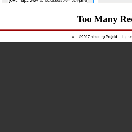
Unsere Banner
-
Webnapping
a
-
©2017 ntmb.org Projekt
-
Impre