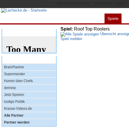
Jetzt mit Anderen teilen...
Unterhaltung
Topliste
Spiele
Alles
Videos
L
Spiel:
Roof Top Roolers
Bewertung
Übersicht anzeig
Spiel melden
Top Partner
BrainFlasher
Supermeister
Humor über Chefs
deineip
Jetzt Spielen
lustige Politik
Krasse-Videos.de
Alle Partner
Partner werden