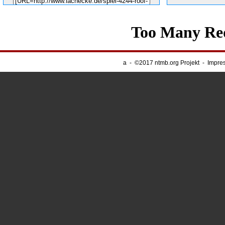
Unsere Banner
-
Webnapping
a
-
©2017 ntmb.org Projekt
-
Impre