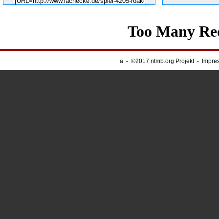
Unsere Banner
-
Webnapping
a
-
©2017 ntmb.org Projekt
-
Impre