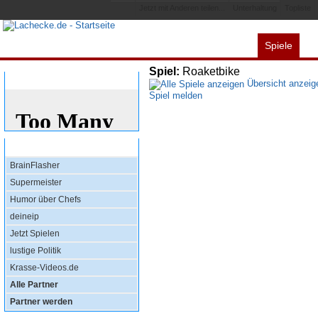
Jetzt mit Anderen teilen...
Unterhaltung
Topliste
Spiele
Alles
Videos
L
Spiel:
Roaketbike
Bewertung
Übersicht anzeig
Spiel melden
Top Partner
BrainFlasher
Supermeister
Humor über Chefs
deineip
Jetzt Spielen
lustige Politik
Krasse-Videos.de
Alle Partner
Partner werden