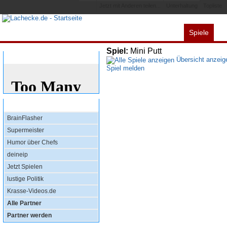
Jetzt mit Anderen teilen...
Unterhaltung
Topliste
Spiele
Alles
Videos
L
Spiel:
Mini Putt
Bewertung
Übersicht anzeig
Spiel melden
Top Partner
BrainFlasher
Supermeister
Humor über Chefs
deineip
Jetzt Spielen
lustige Politik
Krasse-Videos.de
Alle Partner
Partner werden