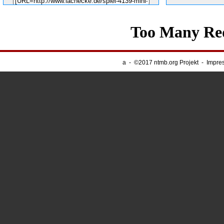
Unsere Banner
-
Webnapping
a
-
©2017 ntmb.org Projekt
-
Impre