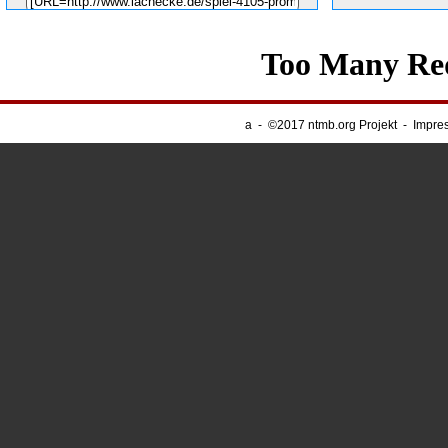
Unsere Banner
-
Webnapping
a
-
©2017 ntmb.org Projekt
-
Impre