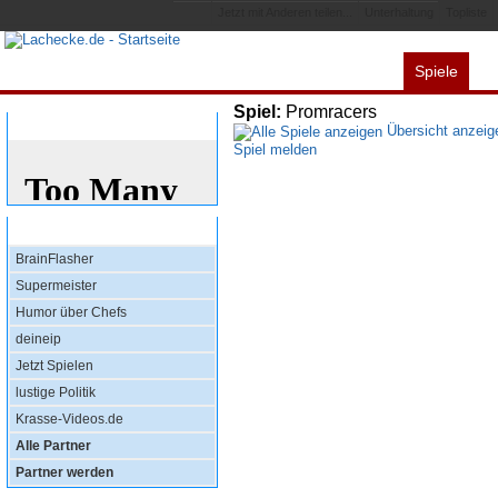
Jetzt mit Anderen teilen...
Unterhaltung
Topliste
Spiele
Alles
Videos
L
Spiel:
Promracers
Bewertung
Übersicht anzeig
Spiel melden
Top Partner
BrainFlasher
Supermeister
Humor über Chefs
deineip
Jetzt Spielen
lustige Politik
Krasse-Videos.de
Alle Partner
Partner werden